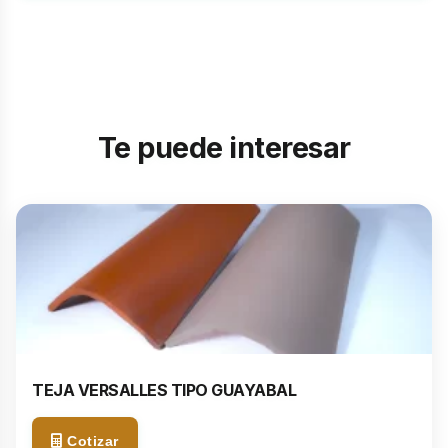
Completa tus datos para solicitar una
cotización de:
Nombre completo *
Te puede interesar
Teléfono *
Correo electrónico *
TEJA VERSALLES TIPO GUAYABAL
Cotizar