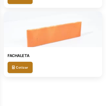
Mensaje adicional (opcional)
Acepto la
política de privacidad
y el tratamiento de
mis datos personales *
FACHALETA
Cancelar
Solicitar Cotización
Cotizar