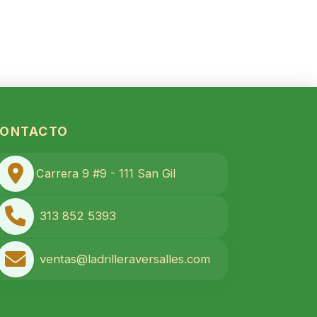
ONTACTO
Carrera 9 #9 - 111 San Gil
313 852 5393
ventas@ladrilleraversalles.com