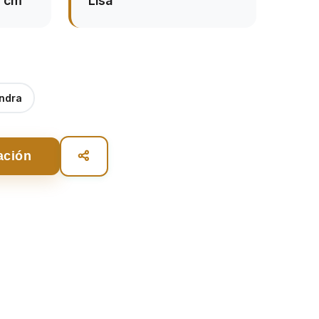
4 cm
Lisa
ndra
ación