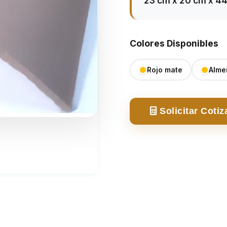
23 cm x 20 cm x 4
Colores Disponibles
Rojo mate
Alme
Solicitar Cotización
Solicitar Cotiz
Completa tus datos para solicitar una
cotización de:
Nombre completo *