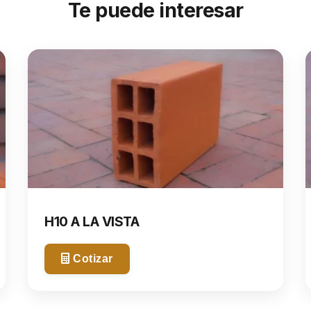
Te puede interesar
Teléfono *
Correo electrónico *
Mensaje adicional (opcional)
H10 A LA VISTA
Cotizar
Acepto la
política de privacidad
y el
tratamiento de mis datos personales *