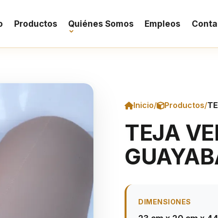
o
Productos
Quiénes Somos
Empleos
Conta
Inicio
/
Productos
/
TE
TEJA VE
GUAYAB
DIMENSIONES